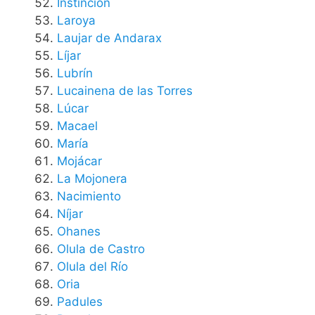
Instinción
Laroya
Laujar de Andarax
Líjar
Lubrín
Lucainena de las Torres
Lúcar
Macael
María
Mojácar
La Mojonera
Nacimiento
Níjar
Ohanes
Olula de Castro
Olula del Río
Oria
Padules