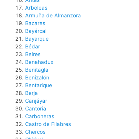
Arboleas
Armuña de Almanzora
Bacares
Bayárcal
Bayarque
Bédar
Beires
Benahadux
Benitagla
Benizalón
Bentarique
Berja
Canjáyar
Cantoria
Carboneras
Castro de Filabres
Chercos