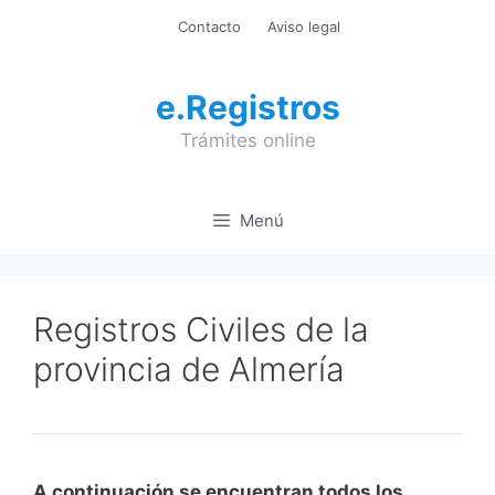
Saltar
Contacto
Aviso legal
al
contenido
e.Registros
Trámites online
Menú
Registros Civiles de la
provincia de Almería
A continuación se encuentran todos los