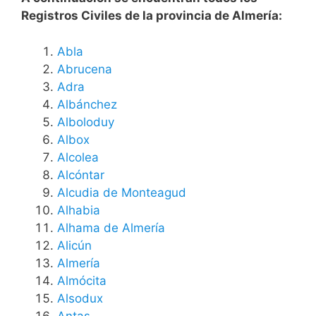
Registros Civiles de la provincia de Almería:
Abla
Abrucena
Adra
Albánchez
Alboloduy
Albox
Alcolea
Alcóntar
Alcudia de Monteagud
Alhabia
Alhama de Almería
Alicún
Almería
Almócita
Alsodux
Antas