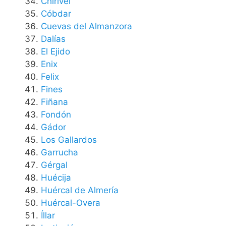
Chirivel
Cóbdar
Cuevas del Almanzora
Dalías
El Ejido
Enix
Felix
Fines
Fiñana
Fondón
Gádor
Los Gallardos
Garrucha
Gérgal
Huécija
Huércal de Almería
Huércal-Overa
Íllar