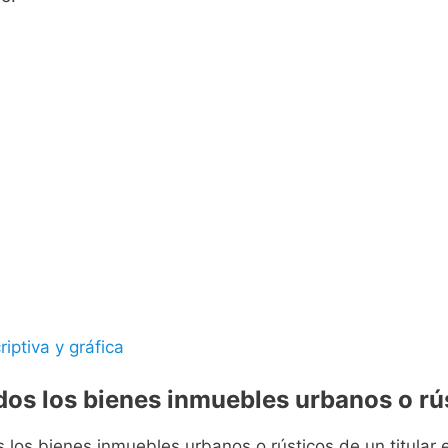
riptiva y gráfica
odos los bienes inmuebles urbanos o rús
s los bienes inmuebles urbanos o rústicos de un titular e