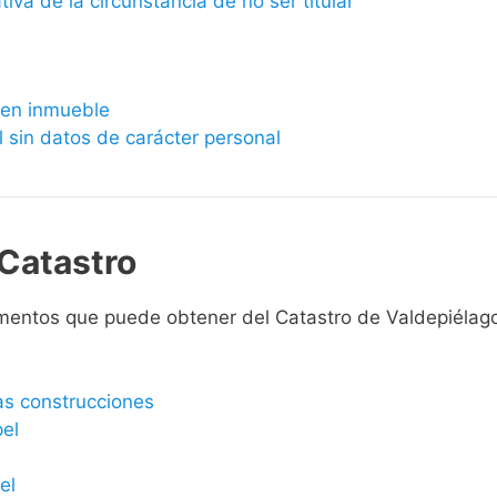
ativa de la circunstancia de no ser titular
bien inmueble
l sin datos de carácter personal
Catastro
mentos que puede obtener del Catastro de Valdepiélag
las construcciones
pel
el