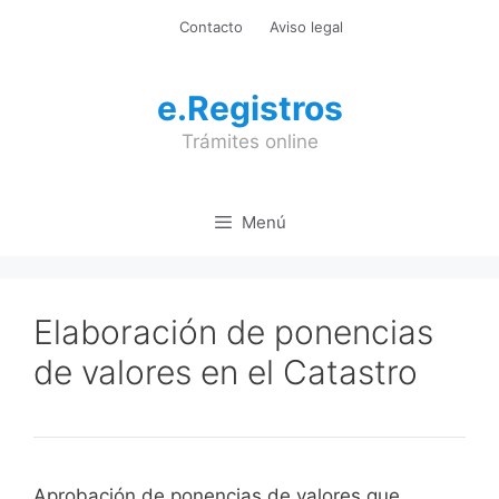
Saltar
Contacto
Aviso legal
al
contenido
e.Registros
Trámites online
Menú
Elaboración de ponencias
de valores en el Catastro
Aprobación de ponencias de valores que