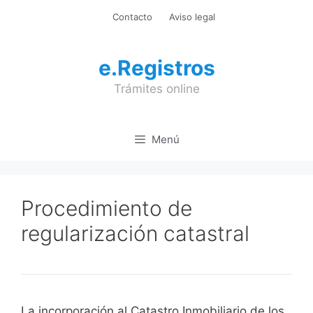
Saltar
Contacto
Aviso legal
al
contenido
e.Registros
Trámites online
Menú
Procedimiento de
regularización catastral
La incorporación al Catastro Inmobiliario de los