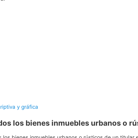
riptiva y gráfica
odos los bienes inmuebles urbanos o rús
s los bienes inmuebles urbanos o rústicos de un titular e