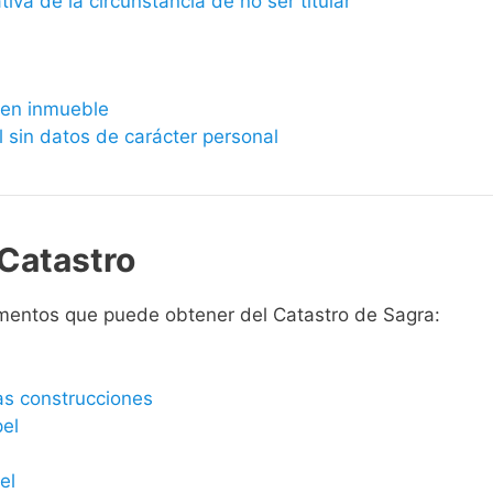
ativa de la circunstancia de no ser titular
bien inmueble
l sin datos de carácter personal
Catastro
mentos que puede obtener del Catastro de Sagra:
las construcciones
pel
el