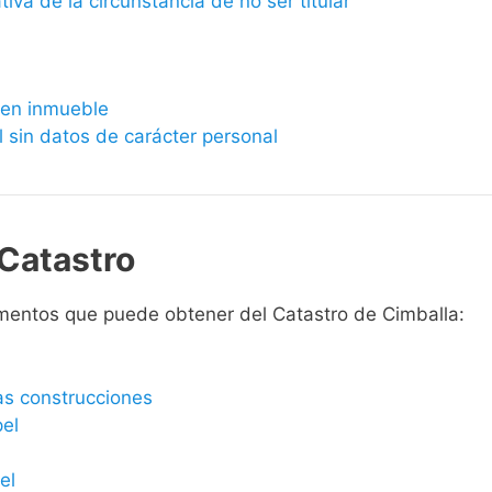
ativa de la circunstancia de no ser titular
bien inmueble
l sin datos de carácter personal
Catastro
mentos que puede obtener del Catastro de Cimballa:
las construcciones
pel
el