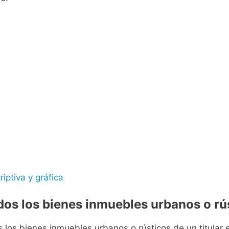
riptiva y gráfica
odos los bienes inmuebles urbanos o rús
s los bienes inmuebles urbanos o rústicos de un titular e