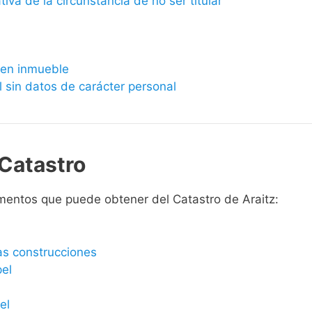
ativa de la circunstancia de no ser titular
bien inmueble
l sin datos de carácter personal
Catastro
mentos que puede obtener del Catastro de Araitz:
las construcciones
pel
el