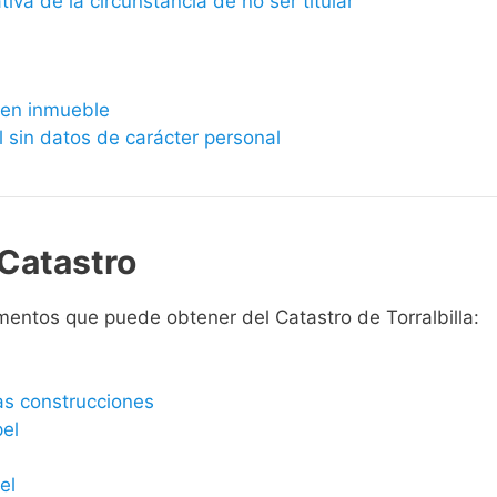
ativa de la circunstancia de no ser titular
bien inmueble
l sin datos de carácter personal
Catastro
entos que puede obtener del Catastro de Torralbilla:
las construcciones
pel
el