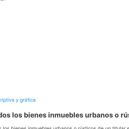
riptiva y gráfica
odos los bienes inmuebles urbanos o rús
s los bienes inmuebles urbanos o rústicos de un titular e