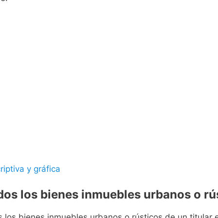
riptiva y gráfica
odos los bienes inmuebles urbanos o rús
s los bienes inmuebles urbanos o rústicos de un titular e