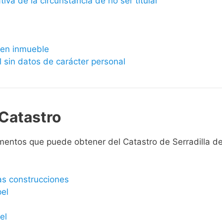
ativa de la circunstancia de no ser titular
bien inmueble
l sin datos de carácter personal
Catastro
entos que puede obtener del Catastro de Serradilla de
las construcciones
pel
el