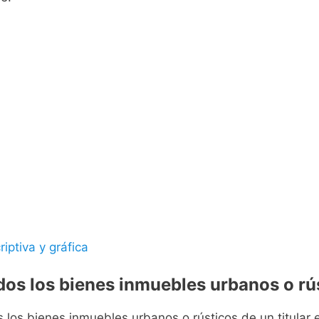
riptiva y gráfica
odos los bienes inmuebles urbanos o rús
s los bienes inmuebles urbanos o rústicos de un titular e