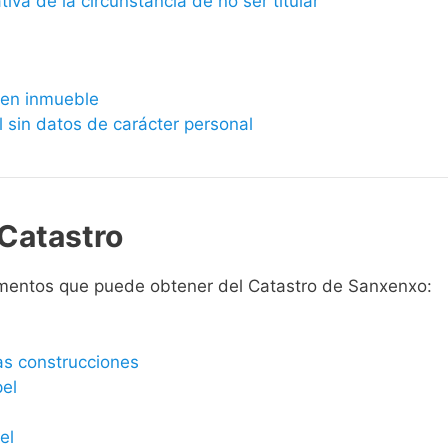
ativa de la circunstancia de no ser titular
bien inmueble
l sin datos de carácter personal
Catastro
umentos que puede obtener del Catastro de Sanxenxo:
las construcciones
pel
el