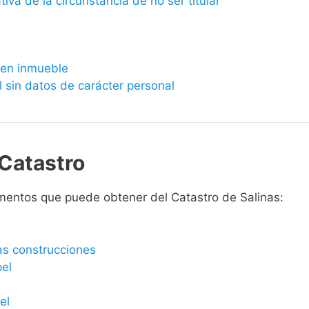
ativa de la circunstancia de no ser titular
bien inmueble
l sin datos de carácter personal
Catastro
mentos que puede obtener del Catastro de Salinas:
las construcciones
pel
el