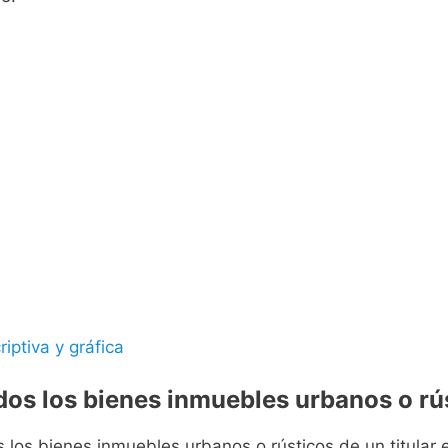
riptiva y gráfica
odos los bienes inmuebles urbanos o rús
s los bienes inmuebles urbanos o rústicos de un titular e