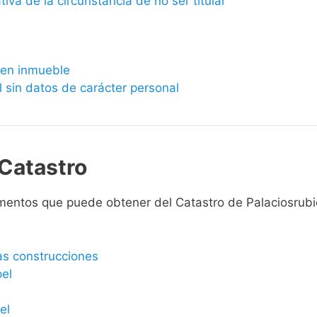
ativa de la circunstancia de no ser titular
bien inmueble
l sin datos de carácter personal
Catastro
mentos que puede obtener del Catastro de Palaciosrubi
las construcciones
pel
el