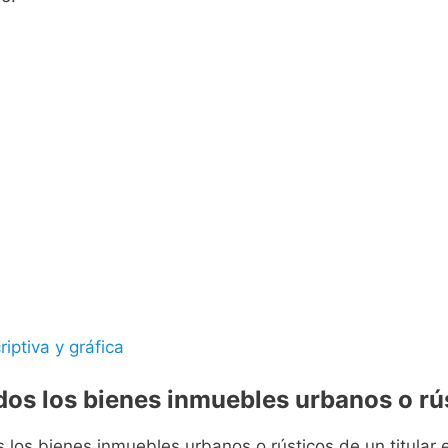
riptiva y gráfica
odos los bienes inmuebles urbanos o rús
s los bienes inmuebles urbanos o rústicos de un titular e