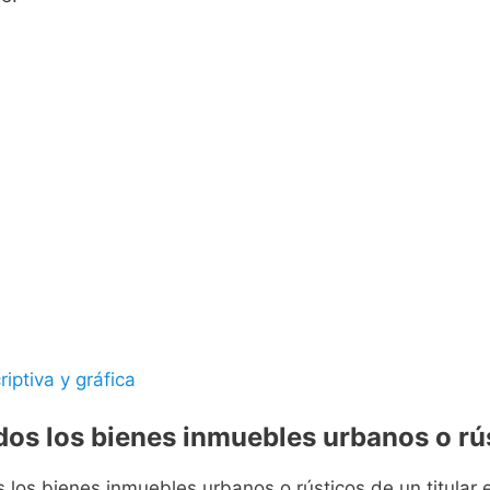
riptiva y gráfica
odos los bienes inmuebles urbanos o rús
s los bienes inmuebles urbanos o rústicos de un titular e