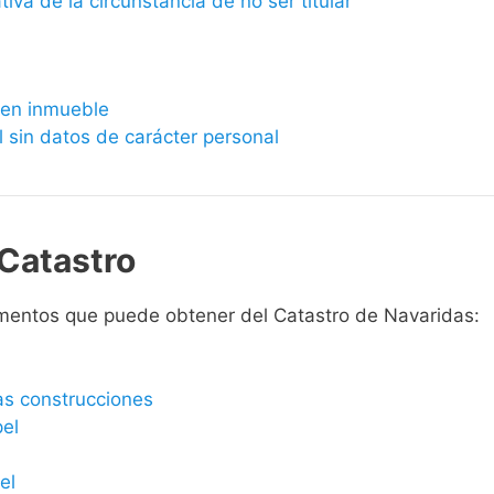
ativa de la circunstancia de no ser titular
bien inmueble
l sin datos de carácter personal
Catastro
mentos que puede obtener del Catastro de Navaridas:
las construcciones
pel
el