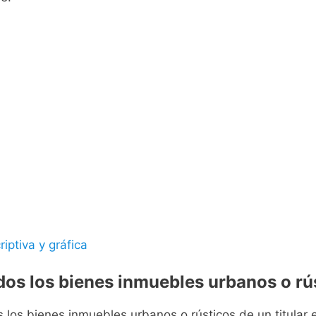
riptiva y gráfica
odos los bienes inmuebles urbanos o rús
s los bienes inmuebles urbanos o rústicos de un titular e