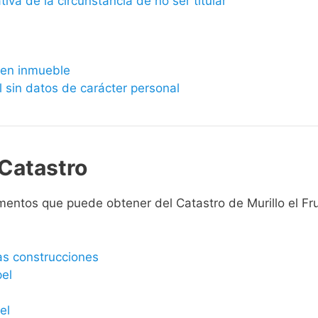
ativa de la circunstancia de no ser titular
bien inmueble
l sin datos de carácter personal
Catastro
entos que puede obtener del Catastro de Murillo el Fru
las construcciones
pel
el