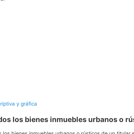
riptiva y gráfica
odos los bienes inmuebles urbanos o rús
s los bienes inmuebles urbanos o rústicos de un titular e