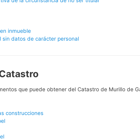
ativa de la circunstancia de no ser titular
bien inmueble
l sin datos de carácter personal
Catastro
mentos que puede obtener del Catastro de Murillo de Gá
las construcciones
pel
el