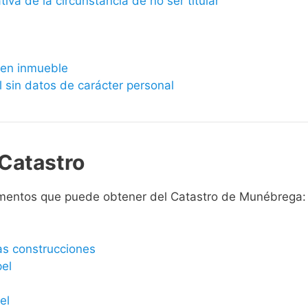
ativa de la circunstancia de no ser titular
bien inmueble
l sin datos de carácter personal
Catastro
umentos que puede obtener del Catastro de Munébrega:
las construcciones
pel
el