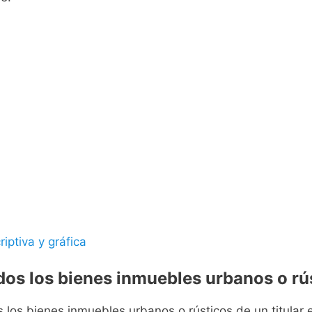
riptiva y gráfica
odos los bienes inmuebles urbanos o rús
s los bienes inmuebles urbanos o rústicos de un titular e