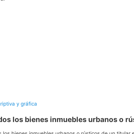
riptiva y gráfica
odos los bienes inmuebles urbanos o rús
s los bienes inmuebles urbanos o rústicos de un titular e