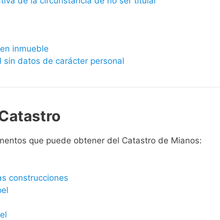
ativa de la circunstancia de no ser titular
bien inmueble
l sin datos de carácter personal
Catastro
mentos que puede obtener del Catastro de Mianos:
las construcciones
pel
el