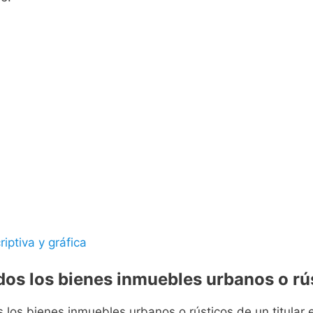
riptiva y gráfica
odos los bienes inmuebles urbanos o rús
s los bienes inmuebles urbanos o rústicos de un titular e