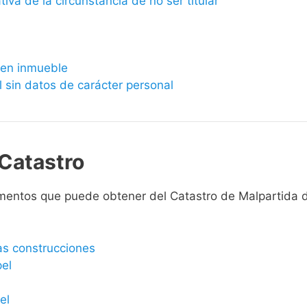
ativa de la circunstancia de no ser titular
bien inmueble
l sin datos de carácter personal
Catastro
mentos que puede obtener del Catastro de Malpartida d
las construcciones
pel
el