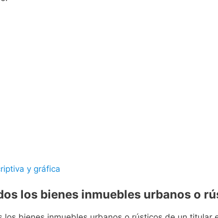
riptiva y gráfica
odos los bienes inmuebles urbanos o rús
s los bienes inmuebles urbanos o rústicos de un titular e