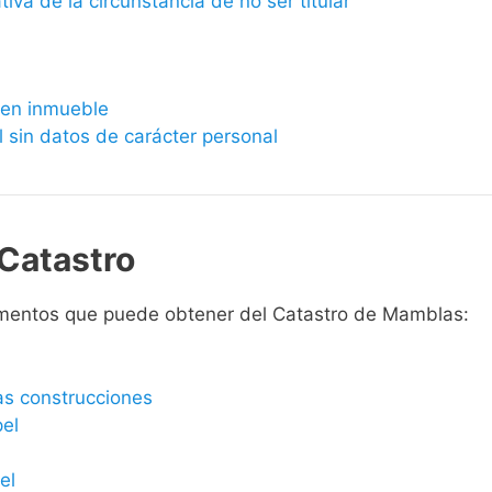
ativa de la circunstancia de no ser titular
bien inmueble
l sin datos de carácter personal
Catastro
umentos que puede obtener del Catastro de Mamblas:
las construcciones
pel
el