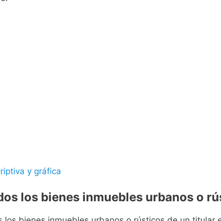
riptiva y gráfica
odos los bienes inmuebles urbanos o rús
s los bienes inmuebles urbanos o rústicos de un titular e