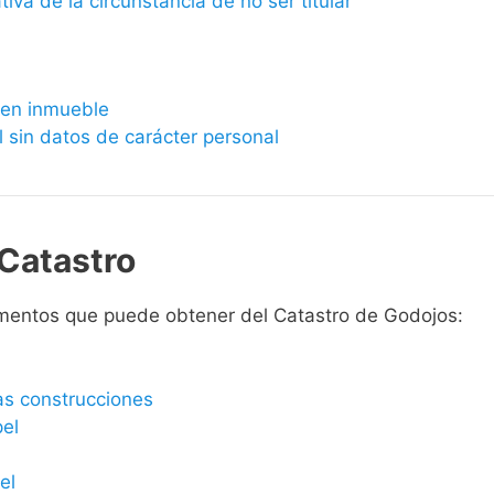
ativa de la circunstancia de no ser titular
bien inmueble
l sin datos de carácter personal
Catastro
mentos que puede obtener del Catastro de Godojos:
las construcciones
pel
el