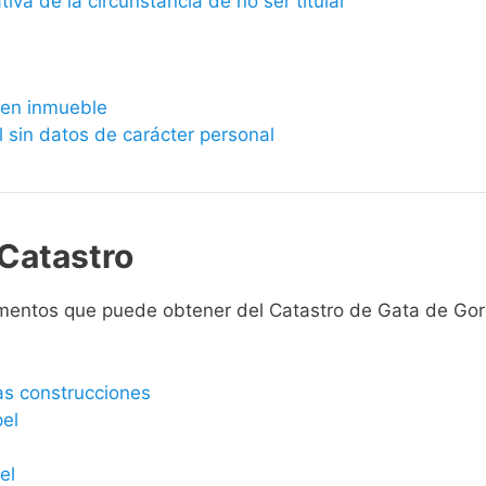
ativa de la circunstancia de no ser titular
bien inmueble
l sin datos de carácter personal
Catastro
mentos que puede obtener del Catastro de Gata de Gor
las construcciones
pel
el