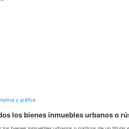
riptiva y gráfica
odos los bienes inmuebles urbanos o rús
s los bienes inmuebles urbanos o rústicos de un titular e