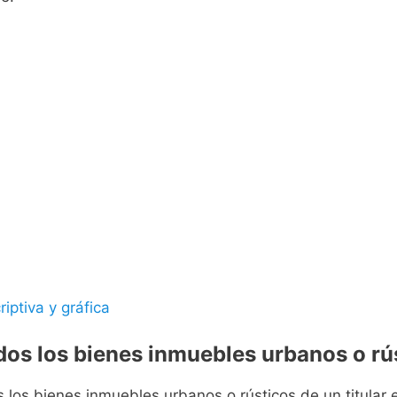
riptiva y gráfica
odos los bienes inmuebles urbanos o rús
s los bienes inmuebles urbanos o rústicos de un titular e