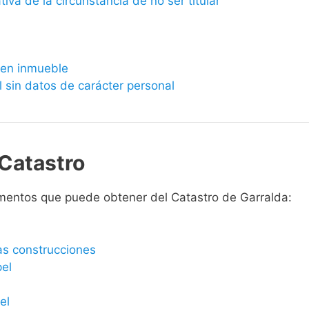
ativa de la circunstancia de no ser titular
bien inmueble
l sin datos de carácter personal
Catastro
mentos que puede obtener del Catastro de Garralda:
las construcciones
pel
el