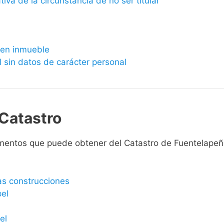
ativa de la circunstancia de no ser titular
bien inmueble
l sin datos de carácter personal
Catastro
mentos que puede obtener del Catastro de Fuentelapeñ
las construcciones
pel
el