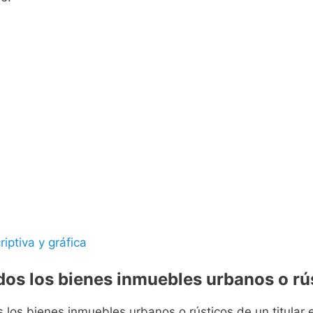
riptiva y gráfica
odos los bienes inmuebles urbanos o rús
s los bienes inmuebles urbanos o rústicos de un titular e