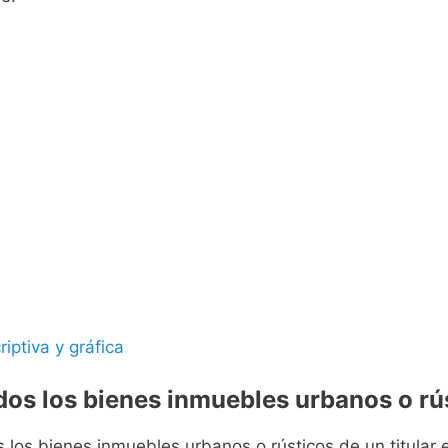
riptiva y gráfica
odos los bienes inmuebles urbanos o rús
s los bienes inmuebles urbanos o rústicos de un titular e