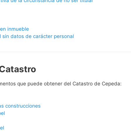
ativa de la circunstancia de no ser titular
bien inmueble
l sin datos de carácter personal
Catastro
umentos que puede obtener del Catastro de Cepeda:
las construcciones
pel
el