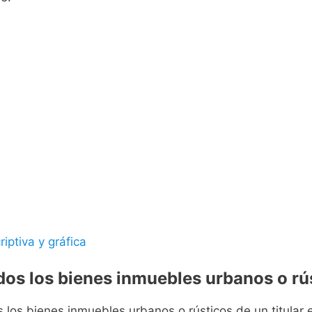
riptiva y gráfica
odos los bienes inmuebles urbanos o rús
s los bienes inmuebles urbanos o rústicos de un titular e