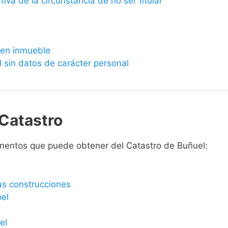
ativa de la circunstancia de no ser titular
bien inmueble
l sin datos de carácter personal
Catastro
mentos que puede obtener del Catastro de Buñuel:
las construcciones
pel
el