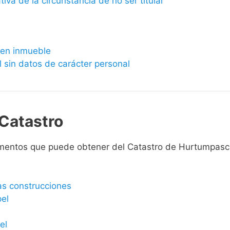
ativa de la circunstancia de no ser titular
bien inmueble
l sin datos de carácter personal
Catastro
umentos que puede obtener del Catastro de Hurtumpasc
las construcciones
pel
el