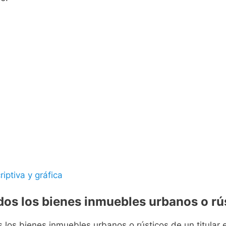
riptiva y gráfica
odos los bienes inmuebles urbanos o rús
s los bienes inmuebles urbanos o rústicos de un titular e