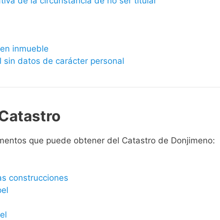
ativa de la circunstancia de no ser titular
bien inmueble
l sin datos de carácter personal
Catastro
mentos que puede obtener del Catastro de Donjimeno:
las construcciones
pel
el