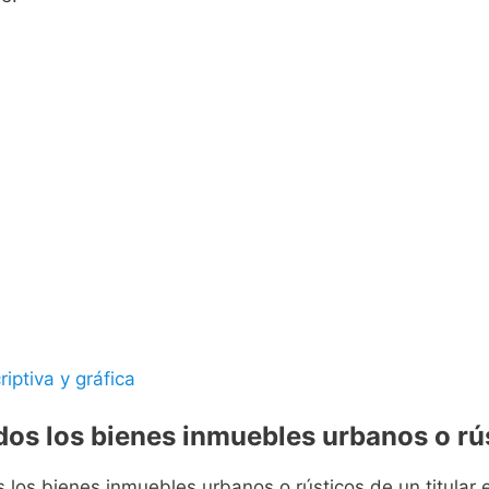
riptiva y gráfica
odos los bienes inmuebles urbanos o rús
s los bienes inmuebles urbanos o rústicos de un titular e