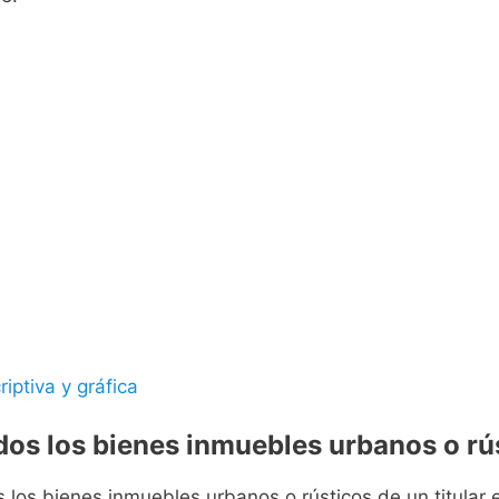
riptiva y gráfica
odos los bienes inmuebles urbanos o rús
s los bienes inmuebles urbanos o rústicos de un titular e