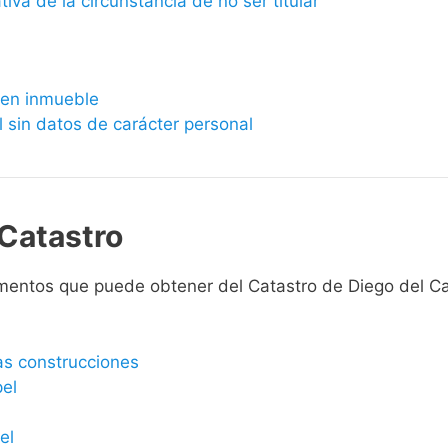
ativa de la circunstancia de no ser titular
bien inmueble
l sin datos de carácter personal
Catastro
mentos que puede obtener del Catastro de Diego del Ca
las construcciones
pel
el