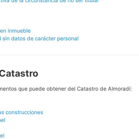
ativa de la circunstancia de no ser titular
bien inmueble
l sin datos de carácter personal
Catastro
mentos que puede obtener del Catastro de Almoradí:
las construcciones
pel
el