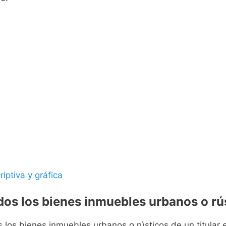
riptiva y gráfica
odos los bienes inmuebles urbanos o rús
s los bienes inmuebles urbanos o rústicos de un titular e