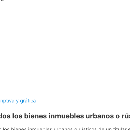
riptiva y gráfica
odos los bienes inmuebles urbanos o rús
s los bienes inmuebles urbanos o rústicos de un titular e