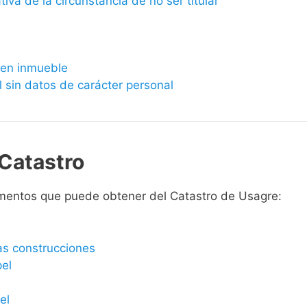
ativa de la circunstancia de no ser titular
bien inmueble
l sin datos de carácter personal
Catastro
mentos que puede obtener del Catastro de Usagre:
las construcciones
pel
el