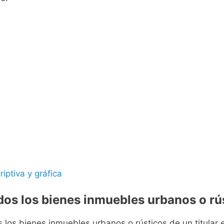
riptiva y gráfica
odos los bienes inmuebles urbanos o rús
s los bienes inmuebles urbanos o rústicos de un titular e