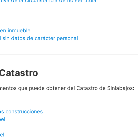
ativa de la circunstancia de no ser titular
bien inmueble
l sin datos de carácter personal
Catastro
mentos que puede obtener del Catastro de Sinlabajos:
las construcciones
pel
el