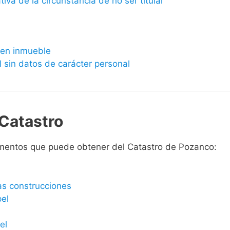
ativa de la circunstancia de no ser titular
bien inmueble
l sin datos de carácter personal
Catastro
mentos que puede obtener del Catastro de Pozanco:
las construcciones
pel
el