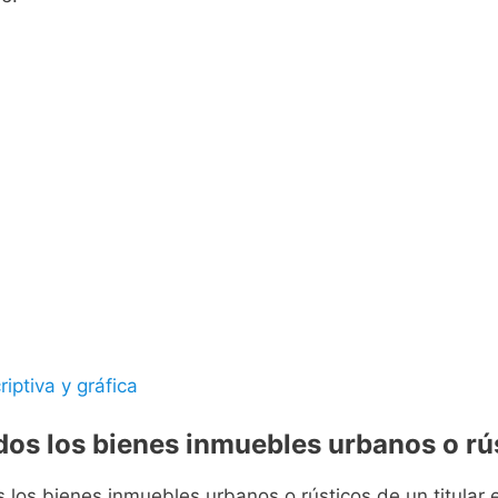
riptiva y gráfica
odos los bienes inmuebles urbanos o rús
s los bienes inmuebles urbanos o rústicos de un titular e