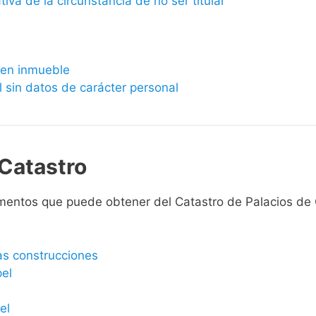
ativa de la circunstancia de no ser titular
bien inmueble
l sin datos de carácter personal
Catastro
mentos que puede obtener del Catastro de Palacios de
las construcciones
pel
el