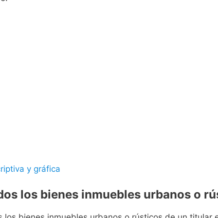
riptiva y gráfica
odos los bienes inmuebles urbanos o rús
s los bienes inmuebles urbanos o rústicos de un titular e