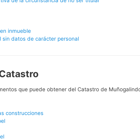
ativa de la circunstancia de no ser titular
bien inmueble
l sin datos de carácter personal
Catastro
umentos que puede obtener del Catastro de Muñogalind
las construcciones
pel
el