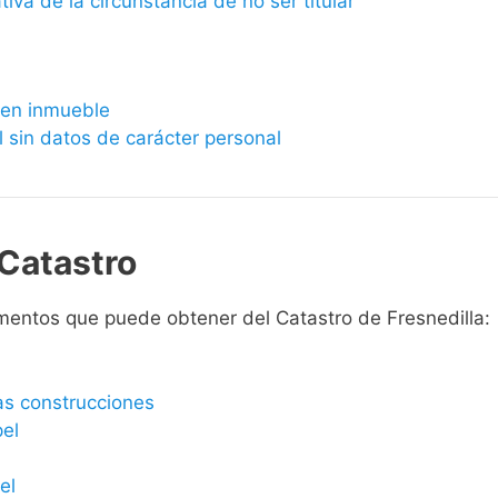
ativa de la circunstancia de no ser titular
bien inmueble
l sin datos de carácter personal
Catastro
mentos que puede obtener del Catastro de Fresnedilla:
las construcciones
pel
el