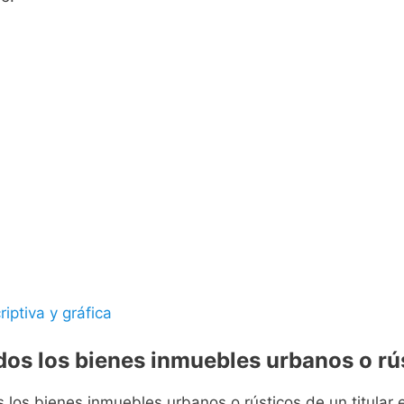
riptiva y gráfica
odos los bienes inmuebles urbanos o rús
s los bienes inmuebles urbanos o rústicos de un titular e