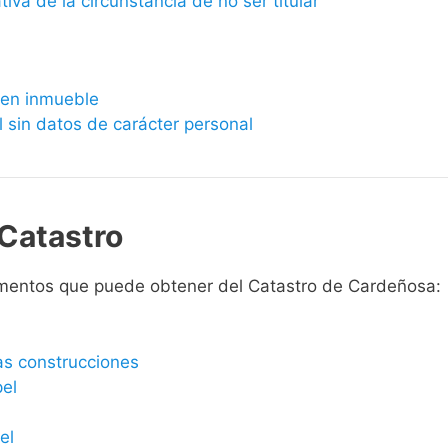
ativa de la circunstancia de no ser titular
bien inmueble
l sin datos de carácter personal
Catastro
umentos que puede obtener del Catastro de Cardeñosa:
las construcciones
pel
el