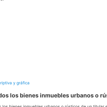
riptiva y gráfica
odos los bienes inmuebles urbanos o rús
s los bienes inmuebles urbanos o rústicos de un titular e