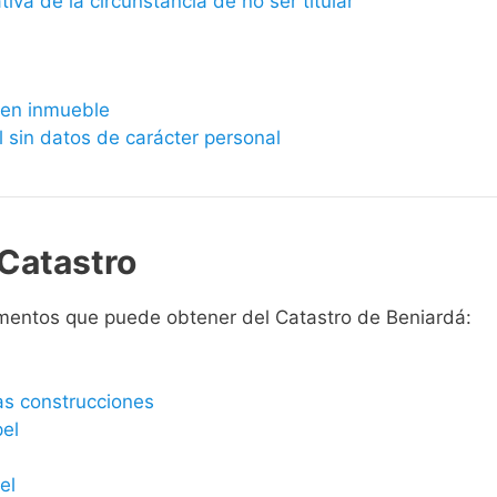
ativa de la circunstancia de no ser titular
bien inmueble
l sin datos de carácter personal
Catastro
mentos que puede obtener del Catastro de Beniardá:
las construcciones
pel
el