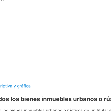
riptiva y gráfica
odos los bienes inmuebles urbanos o rús
s los bienes inmuebles urbanos o rústicos de un titular e