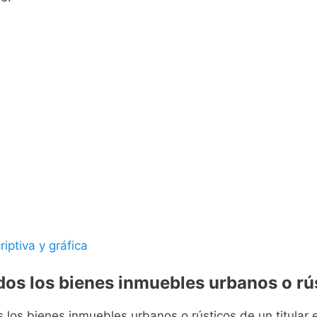
riptiva y gráfica
odos los bienes inmuebles urbanos o rús
s los bienes inmuebles urbanos o rústicos de un titular e