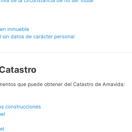
ativa de la circunstancia de no ser titular
bien inmueble
l sin datos de carácter personal
Catastro
umentos que puede obtener del Catastro de Amavida:
las construcciones
pel
el