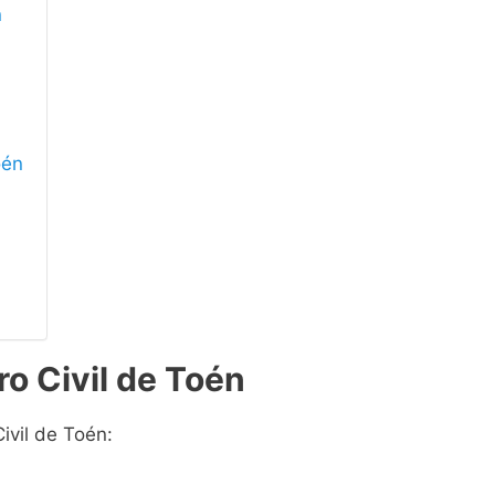
n
oén
ro Civil de Toén
ivil de Toén: