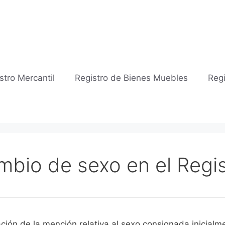
stro Mercantil
Registro de Bienes Muebles
Regi
mbio de sexo en el Regis
permite la modificación de la mención relativa al sexo consignada in