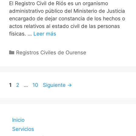
El Registro Civil de Riós es un organismo
administrativo público del Ministerio de Justicia
encargado de dejar constancia de los hechos o
actos relativos al estado civil de las personas
físicas. …
Leer más
Categorías
Registros Civiles de Ourense
Página
Página
Página
1
2
…
10
Siguiente
→
Inicio
Servicios