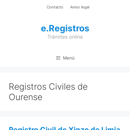
Saltar
Contacto
Aviso legal
al
contenido
e.Registros
Trámites online
Menú
Registros Civiles de
Ourense
Registro Civil de Xinzo de Limia