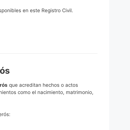
onibles en este Registro Civil.​
rós
erós
que acreditan hechos o actos
imientos como el nacimiento, matrimonio,
erós: