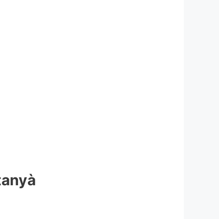
tanyà