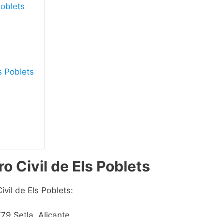
Poblets
ls Poblets
o Civil de Els Poblets
ivil de Els Poblets:
79 Setla, Alicante