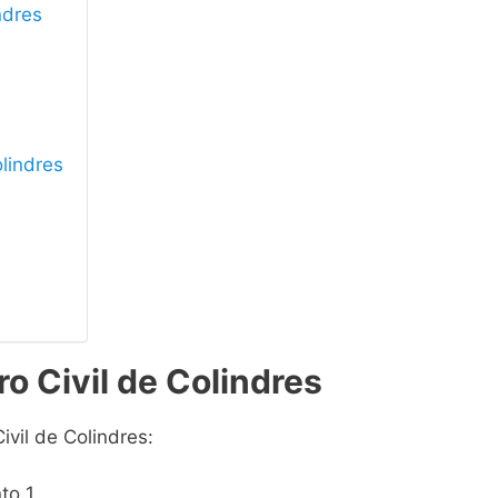
ndres
olindres
o Civil de Colindres
ivil de Colindres:
to 1