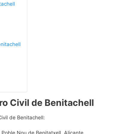
tachell
enitachell
o Civil de Benitachell
ivil de Benitachell:
l Poble Nou de Benitatxell, Alicante