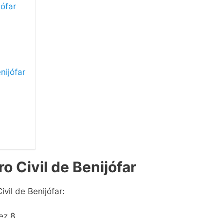
jófar
nijófar
o Civil de Benijófar
ivil de Benijófar:
ez 8