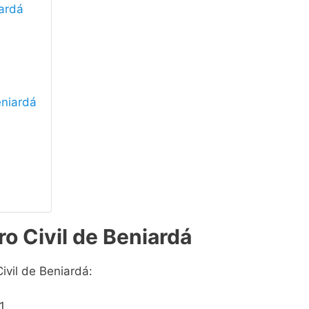
iardá
eniardá
ro Civil de Beniardá
ivil de Beniardá:
1