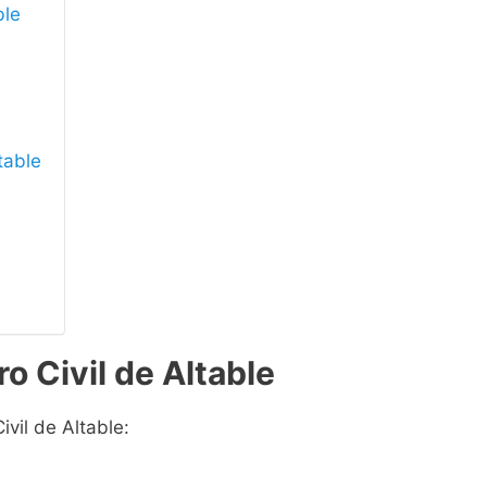
ble
ltable
o Civil de Altable
ivil de Altable: