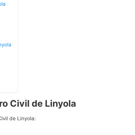
ola
inyola
o Civil de Linyola
ivil de Linyola: